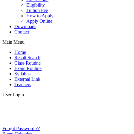
Eligibility
Tuition Fee
How to Apply
Apply Online
Downloads
Contact
Main Menu
Home
Result Search
Class Routine
Exam Routine
Syllabus
External Link
Teachers
User Login
Forgot Password ??
Event Calendar