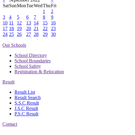
Sat
Sun
Mon
Tue
Wed
Thu
Fri
1
2
3
4
5
6
7
8
9
10
11
12
13
14
15
16
17
18
19
20
21
22
23
24
25
26
27
28
29
30
Our Schools
School Directory
School Boundaries
School Safety
Registration & Relocation
Result
Result List
Result Search
S.S.C Result
J.S.C Result
P.S.C Result
Contact
Address: Nasirabad Govt.