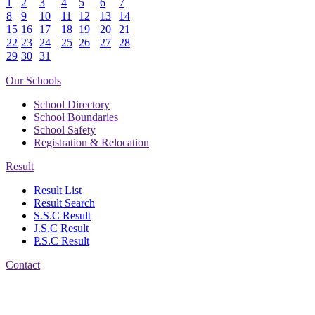
1
2
3
4
5
6
7
8
9
10
11
12
13
14
15
16
17
18
19
20
21
22
23
24
25
26
27
28
29
30
31
Our Schools
School Directory
School Boundaries
School Safety
Registration & Relocation
Result
Result List
Result Search
S.S.C Result
J.S.C Result
P.S.C Result
Contact
Address: Nasirabad Govt.
High School, Chattogram
CDA Avenue, East