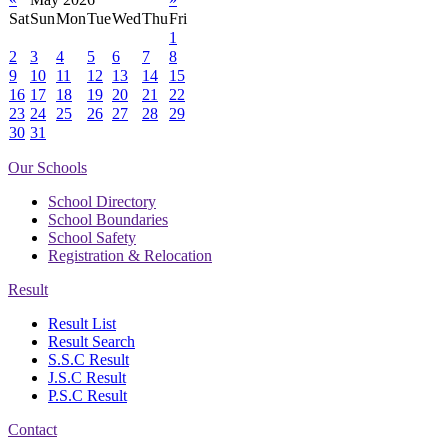
Sat
Sun
Mon
Tue
Wed
Thu
Fri
1
2
3
4
5
6
7
8
9
10
11
12
13
14
15
16
17
18
19
20
21
22
23
24
25
26
27
28
29
30
31
Our Schools
School Directory
School Boundaries
School Safety
Registration & Relocation
Result
Result List
Result Search
S.S.C Result
J.S.C Result
P.S.C Result
Contact