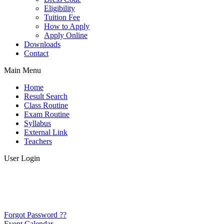
Eligibility
Tuition Fee
How to Apply
Apply Online
Downloads
Contact
Main Menu
Home
Result Search
Class Routine
Exam Routine
Syllabus
External Link
Teachers
User Login
Forgot Password ??
Event Calendar